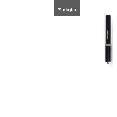
Պոմպեր