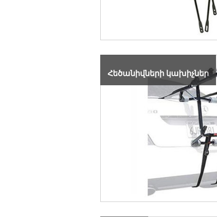
Հեծանիվների կախիչներ