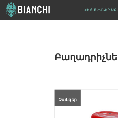
ՀԵԾԱՆԻՎՆԵՐ
ԱՔ
Բաղադրիչնե
Զանգեր