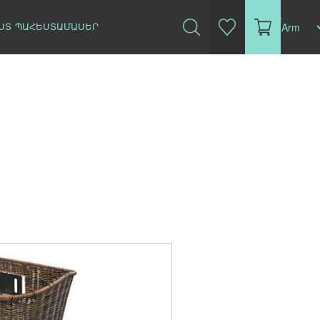
(0)
ՍՏ
ՊԱՀԵՍՏԱՄԱՍԵՐ