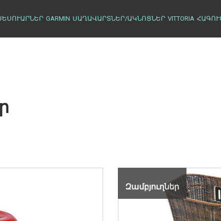
ՍԵՍՈՒԱՐՆԵՐ
GARMIN
ՍԱՂԱՎԱՐՏՆԵՐ/ԱԿՆՈՑՆԵՐ
VITTORIA
ՀԱԳՈՒ
ր
Զամբյուղներ