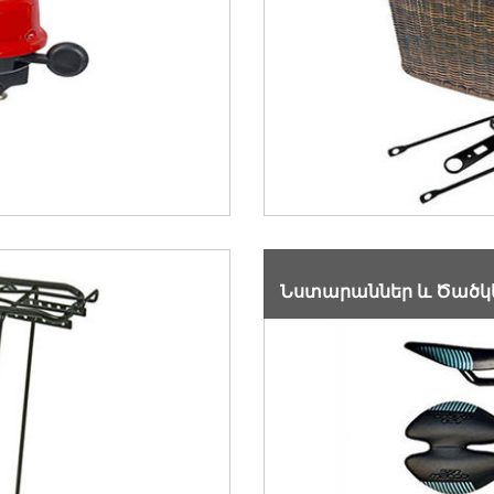
Նստարաններ և Ծածկ