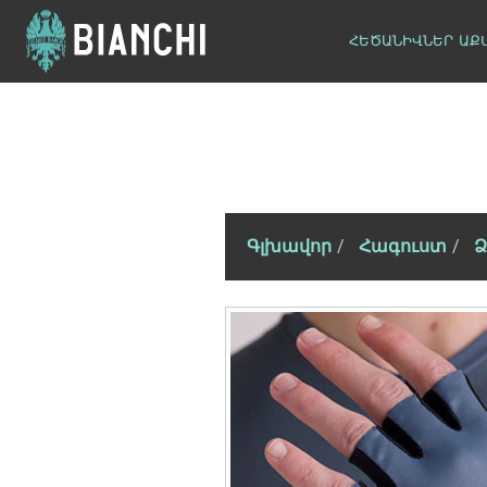
ՀԵԾԱՆԻՎՆԵՐ
ԱՔ
Գլխավոր
Հագուստ
Ձ