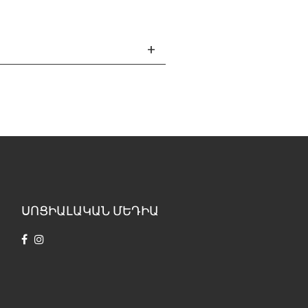
ՍՈՑԻԱԼԱԿԱՆ ՄԵԴԻԱ