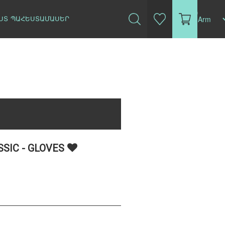
(0)
ՍՏ
ՊԱՀԵՍՏԱՄԱՍԵՐ
SSIC - GLOVES