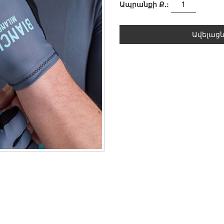
Ապրանքի Ք.:
Ավելաց