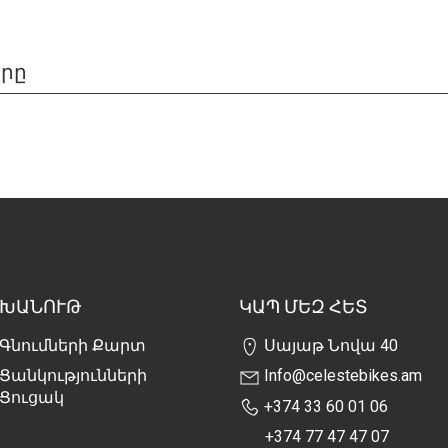
երը
ԽԱՆՈՒԹ
ԿԱՊ ՄԵԶ ՀԵՏ
Գնումների Քարտ
Սայաթ Նովա 40
Ցանկությունների
Info@celestebikes.am
Ցուցակ
+374 33 60 01 06
+374 77 47 47 07