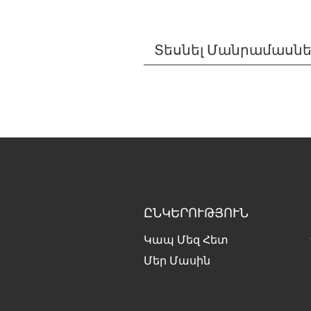
Տեսնել Մանրամասն
ԸՆԿԵՐՈՒԹՅՈՒՆ
Կապ Մեզ Հետ
Մեր Մասին