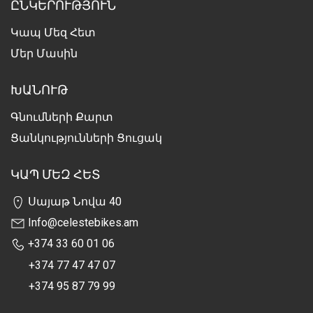
ԸՆԿԵՐՈՒԹՅՈՒՆ
Կապ Մեզ Հետ
Մեր Մասին
ԽԱՆՈՒԹ
Գնումների Քարտ
Ցանկությունների Ցուցակ
ԿԱՊ ՄԵԶ ՀԵՏ
Սայաթ Նովա 40
Info@celestebikes.am
+374 33 60 01 06
+374 77 47 47 07
+374 95 87 79 99