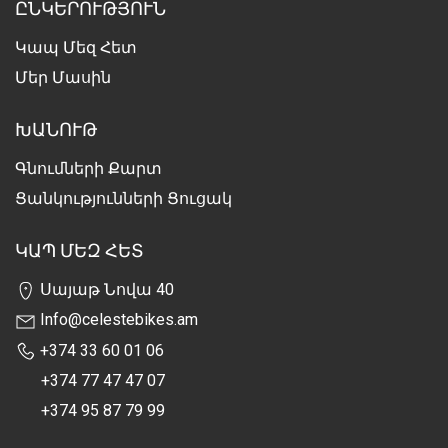
ԸՆԿԵՐՈՒԹՅՈՒՆ
Կապ Մեզ Հետ
Մեր Մասին
ԽԱՆՈՒԹ
Գնումների Քարտ
Ցանկությունների Ցուցակ
ԿԱՊ ՄԵԶ ՀԵՏ
Սայաթ Նովա 40
Info@celestebikes.am
+374 33 60 01 06
+374 77 47 47 07
+374 95 87 79 99