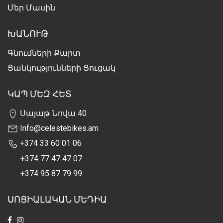
Մեր Մասին
ԽԱՆՈՒԹ
Գնումների Քարտ
Ցանկությունների Ցուցակ
ԿԱՊ ՄԵԶ ՀԵՏ
Սայաթ Նովա 40
Info@celestebikes.am
+374 33 60 01 06
+374 77 47 47 07
+374 95 87 79 99
ՍՈՑԻԱԼԱԿԱՆ ՄԵԴԻԱ