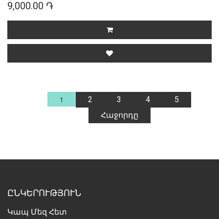
9,000.00 ֏
1
2
3
4
5
Հաջորդը
ԸՆԿԵՐՈՒԹՅՈՒՆ
Կապ Մեզ Հետ